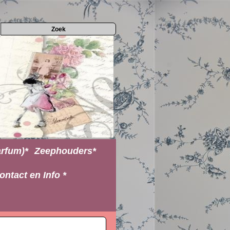
rfum)*
Zeephouders*
ontact en Info *