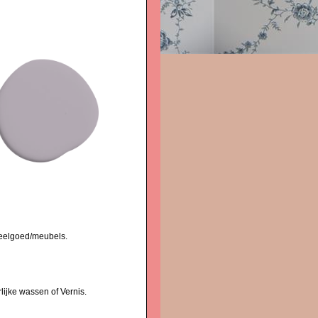
peelgoed/meubels.
lijke wassen of Vernis.