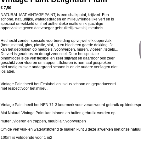
€ 7,50
NATURAL MAT VINTAGE PAINT, is een chalkpaint, krijtverf. Een
schone, natuurlijke, watergedragen en milieuvriendelijke verf en is
speciaal ontwikkeld om het authentieke matte en krijtachtige
oppervlak te geven dat vroeger gebruikelijk was bij meubels.
Het hecht zonder speciale voorbereiding op vrijwel elk oppervlak
(hout, metaal, glas, plastic, stof, ...) en biedt een goede dekking. Je
kan het gebruiken op meubels, voorwerpen, muren, vloeren, tegels...
De verf is geurloos en droogt zeer snel. Door het speciale
bindmiddel is de verf flexibel en zeer slijtvast en daardoor ook zeer
geschikt voor vloeren en trappen. Schuren is normaal gesproken
niet nodig mits de ondergrond schoon is en de oudere verflagen niet
loslaten.
Vintage Paint heeft het Ecolabel en is dus schoon en geproduceerd
met respect voor het milieu.
Vintage Paint heeft het NEN 71-3 keurmerk voor verantwoord gebruik op kinders
Mat Natural Vintage Paint kan binnen en buiten gebruikt worden op:
muren, vloeren en trappen, meubilair, voorwerpen
Om de verf vuil- en waterafstotend te maken kunt u deze afwerken met onze natuur
100ml is voldoende voor 1 m2