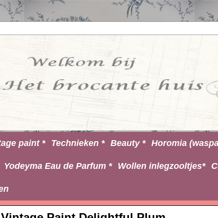
tage paint *
Technieken *
Beauty *
Horomia (waspa
Yodeyma Eau de Parfum *
Wollen inlegzooltjes*
C
en
Vintage Paint Delightful Plum