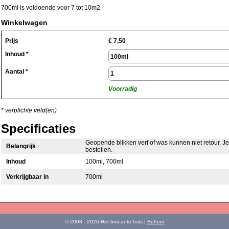
700ml is voldoende voor 7 tot 10m2
Winkelwagen
Prijs
€
7,50
Inhoud *
Aantal *
Voorradig
* verplichte veld(en)
Specificaties
Geopende blikken verf of was kunnen niet retour. Je
Belangrijk
bestellen.
Inhoud
100ml, 700ml
Verkrijgbaar in
700ml
© 2008 - 2026 Het brocante huis |
Beheer