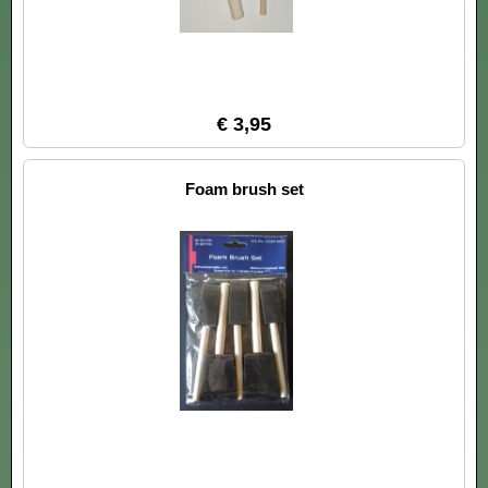
€ 3,95
Foam brush set