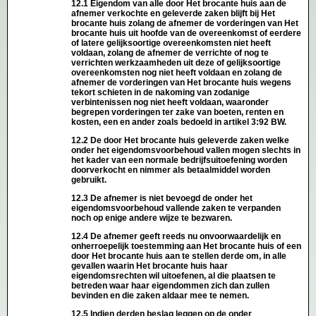
12.1 Eigendom van alle door Het brocante huis aan de
afnemer verkochte en geleverde zaken blijft bij Het
brocante huis zolang de afnemer de vorderingen van Het
brocante huis uit hoofde van de overeenkomst of eerdere
of latere gelijksoortige overeenkomsten niet heeft
voldaan, zolang de afnemer de verrichte of nog te
verrichten werkzaamheden uit deze of gelijksoortige
overeenkomsten nog niet heeft voldaan en zolang de
afnemer de vorderingen van Het brocante huis wegens
tekort schieten in de nakoming van zodanige
verbintenissen nog niet heeft voldaan, waaronder
begrepen vorderingen ter zake van boeten, renten en
kosten, een en ander zoals bedoeld in artikel 3:92 BW.
12.2 De door Het brocante huis geleverde zaken welke
onder het eigendomsvoorbehoud vallen mogen slechts in
het kader van een normale bedrijfsuitoefening worden
doorverkocht en nimmer als betaalmiddel worden
gebruikt.
12.3 De afnemer is niet bevoegd de onder het
eigendomsvoorbehoud vallende zaken te verpanden
noch op enige andere wijze te bezwaren.
12.4 De afnemer geeft reeds nu onvoorwaardelijk en
onherroepelijk toestemming aan Het brocante huis of een
door Het brocante huis aan te stellen derde om, in alle
gevallen waarin Het brocante huis haar
eigendomsrechten wil uitoefenen, al die plaatsen te
betreden waar haar eigendommen zich dan zullen
bevinden en die zaken aldaar mee te nemen.
12.5 Indien derden beslag leggen op de onder