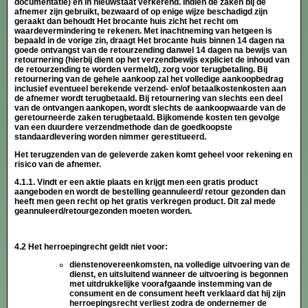
documentatie) en in nieuwstaat verkerend. Indien de zaken bij de
afnemer zijn gebruikt, bezwaard of op enige wijze beschadigd zijn
geraakt dan behoudt Het brocante huis zicht het recht om
waardevermindering te rekenen. Met inachtneming van hetgeen is
bepaald in de vorige zin, draagt Het brocante huis binnen 14 dagen na
goede ontvangst van de retourzending danwel 14 dagen na bewijs van
retournering (hierbij dient op het verzendbewijs expliciet de inhoud van
de retourzending te worden vermeld), zorg voor terugbetaling. Bij
retournering van de gehele aankoop zal het volledige aankoopbedrag
inclusief eventueel berekende verzend
-
en/of betaalkostenkosten aan
de afnemer wordt terugbetaald. Bij retournering van slechts een deel
van de ontvangen aankopen, wordt slechts de aankoopwaarde van de
geretourneerde zaken terugbetaald. Bijkomende kosten ten gevolge
van een duurdere verzendmethode dan de goedkoopste
standaardlevering worden nimmer gerestitueerd.
Het terugzenden van de geleverde zaken komt geheel voor rekening en
risico van de afnemer.
4.1.1. Vindt er een aktie plaats en krijgt men een gratis product
aangeboden en wordt de bestelling geannuleerd/ retour gezonden dan
heeft men geen recht op het gratis verkregen product. Dit zal mede
geannuleerd/retourgezonden moeten worden.
4.2 Het herroepingrecht geldt niet voor:
dienstenovereenkomsten, na volledige uitvoering van de
dienst, en uitsluitend wanneer de uitvoering is begonnen
met uitdrukkelijke voorafgaande instemming van de
consument en de consument heeft verklaard dat hij zijn
herroepingsrecht verliest zodra de ondernemer de