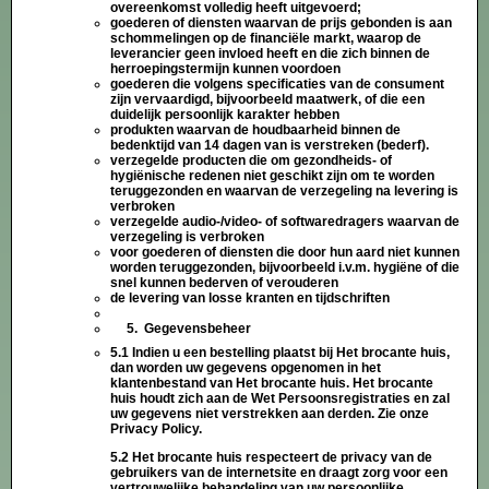
overeenkomst volledig heeft uitgevoerd;
goederen of diensten waarvan de prijs gebonden is aan
schommelingen op de financiële markt, waarop de
leverancier geen invloed heeft en die zich binnen de
herroepingstermijn kunnen voordoen
goederen die volgens specificaties van de consument
zijn vervaardigd, bijvoorbeeld maatwerk, of die een
duidelijk persoonlijk karakter hebben
produkten waarvan de houdbaarheid binnen de
bedenktijd van 14 dagen van is verstreken (bederf).
verzegelde producten die om gezondheids- of
hygiënische redenen niet geschikt zijn om te worden
teruggezonden en waarvan de verzegeling na levering is
verbroken
verzegelde audio-/video- of softwaredragers waarvan de
verzegeling is verbroken
voor goederen of diensten die door hun aard niet kunnen
worden teruggezonden, bijvoorbeeld i.v.m. hygiëne of die
snel kunnen bederven of verouderen
de levering van losse kranten en tijdschriften
5. Gegevensbeheer
5.1 Indien u een bestelling plaatst bij Het brocante huis,
dan worden uw gegevens opgenomen in het
klantenbestand van Het brocante huis. Het brocante
huis houdt zich aan de Wet Persoonsregistraties en zal
uw gegevens niet verstrekken aan derden. Zie onze
Privacy Policy.
5.2 Het brocante huis respecteert de privacy van de
gebruikers van de internetsite en draagt zorg voor een
vertrouwelijke behandeling van uw persoonlijke