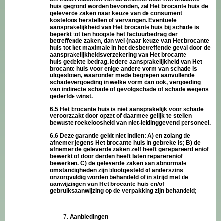
huis gegrond worden bevonden, zal Het brocante huis de
geleverde zaken naar keuze van de consument
kosteloos herstellen of vervangen. Eventuele
aansprakelijkheid van Het brocante huis bij schade is
beperkt tot ten hoogste het factuurbedrag der
betreffende zaken, dan wel (naar keuze van Het brocante
huis tot het maximale in het desbetreffende geval door de
aansprakelijkheidsverzekering van Het brocante
huis gedekte bedrag. Iedere aansprakelijkheid van Het
brocante huis voor enige andere vorm van schade is
uitgesloten, waaronder mede begrepen aanvullende
schadevergoeding in welke vorm dan ook, vergoeding
van indirecte schade of gevolgschade of schade wegens
gederfde winst.
6.5 Het brocante huis is niet aansprakelijk voor schade
veroorzaakt door opzet of daarmee gelijk te stellen
bewuste roekeloosheid van niet-leidinggevend personeel.
6.6 Deze garantie geldt niet indien: A) en zolang de
afnemer jegens Het brocante huis in gebreke is; B) de
afnemer de geleverde zaken zelf heeft gerepareerd en/of
bewerkt of door derden heeft laten repareren/of
bewerken. C) de geleverde zaken aan abnormale
omstandigheden zijn blootgesteld of anderszins
onzorgvuldig worden behandeld of in strijd met de
aanwijzingen van Het brocante huis en/of
gebruiksaanwijzing op de verpakking zijn behandeld;
Aanbiedingen