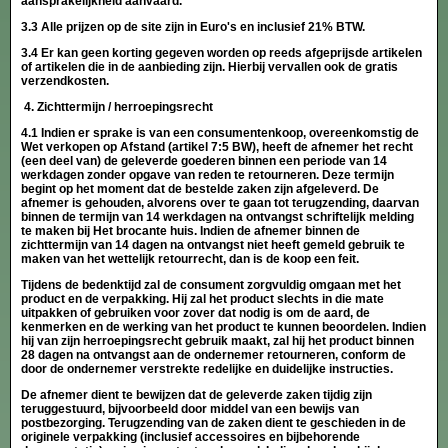
aansprakelijkheid aanvaard.
3.3 Alle prijzen op de site zijn in Euro's en inclusief 21% BTW.
3.4 Er kan geen korting gegeven worden op reeds afgeprijsde artikelen
of artikelen die in de aanbieding zijn. Hierbij vervallen ook de gratis
verzendkosten.
4. Zichttermijn / herroepingsrecht
4.1 Indien er sprake is van een consumentenkoop, overeenkomstig de
Wet verkopen op Afstand (artikel 7:5 BW), heeft de afnemer het recht
(een deel van) de geleverde goederen binnen een periode van 14
werkdagen zonder opgave van reden te retourneren. Deze termijn
begint op het moment dat de bestelde zaken zijn afgeleverd. De
afnemer is gehouden, alvorens over te gaan tot terugzending, daarvan
binnen de termijn van 14 werkdagen na ontvangst schriftelijk melding
te maken bij Het brocante huis. Indien de afnemer binnen de
zichttermijn van 14 dagen na ontvangst niet heeft gemeld gebruik te
maken van het wettelijk retourrecht, dan is de koop een feit.
Tijdens de bedenktijd zal de consument zorgvuldig omgaan met het
product en de verpakking. Hij zal het product slechts in die mate
uitpakken of gebruiken voor zover dat nodig is om de aard, de
kenmerken en de werking van het product te kunnen beoordelen. Indien
hij van zijn herroepingsrecht gebruik maakt, zal hij het product binnen
28 dagen na ontvangst aan de ondernemer retourneren, conform de
door de ondernemer verstrekte redelijke en duidelijke instructies.
De afnemer dient te bewijzen dat de geleverde zaken tijdig zijn
teruggestuurd, bijvoorbeeld door middel van een bewijs van
postbezorging. Terugzending van de zaken dient te geschieden in de
originele verpakking (inclusief accessoires en bijbehorende