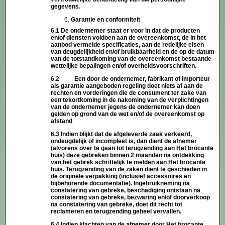
gegevens.
Garantie en conformiteit
6.1 De ondernemer staat er voor in dat de producten
en/of diensten voldoen aan de overeenkomst, de in het
aanbod vermelde specificaties, aan de redelijke eisen
van deugdelijkheid en/of bruikbaarheid en de op de datum
van de totstandkoming van de overeenkomst bestaande
wettelijke bepalingen en/of overheidsvoorschriften.
6.2 Een door de ondernemer, fabrikant of importeur
als garantie aangeboden regeling doet niets af aan de
rechten en vorderingen die de consument ter zake van
een tekortkoming in de nakoming van de verplichtingen
van de ondernemer jegens de ondernemer kan doen
gelden op grond van de wet en/of de overeenkomst op
afstand
6.3 Indien blijkt dat de afgeleverde zaak verkeerd,
ondeugdelijk of incompleet is, dan dient de afnemer
(alvorens over te gaan tot terugzending aan Het brocante
huis) deze gebreken binnen 2 maanden na ontdekking
van het gebrek schriftelijk te melden aan Het brocante
huis. Terugzending van de zaken dient te geschieden in
de originele verpakking (inclusief accessoires en
bijbehorende documentatie). Ingebruikneming na
constatering van gebreke, beschadiging ontstaan na
constatering van gebreke, bezwaring en/of doorverkoop
na constatering van gebreke, doet dit recht tot
reclameren en terugzending geheel vervallen.
6.4 Indien klachten van de afnemer door Het brocante