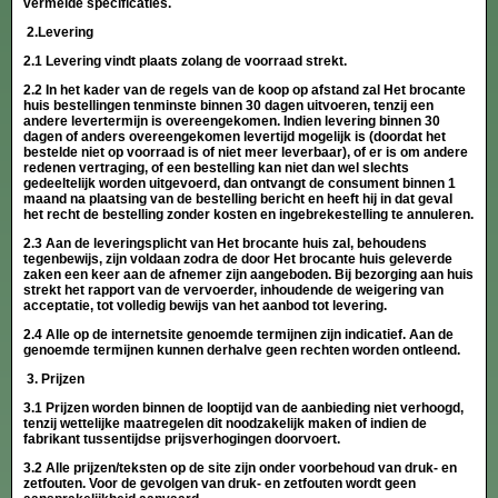
vermelde specificaties.
2.Levering
2.1 Levering vindt plaats zolang de voorraad strekt.
2.2 In het kader van de regels van de koop op afstand zal Het brocante
huis bestellingen tenminste binnen 30 dagen uitvoeren, tenzij een
andere levertermijn is overeengekomen. Indien levering binnen 30
dagen of anders overeengekomen levertijd mogelijk is (doordat het
bestelde niet op voorraad is of niet meer leverbaar), of er is om andere
redenen vertraging, of een bestelling kan niet dan wel slechts
gedeeltelijk worden uitgevoerd, dan ontvangt de consument binnen 1
maand na plaatsing van de bestelling bericht en heeft hij in dat geval
het recht de bestelling zonder kosten en ingebrekestelling te annuleren.
2.3 Aan de leveringsplicht van Het brocante huis zal, behoudens
tegenbewijs, zijn voldaan zodra de door Het brocante huis geleverde
zaken een keer aan de afnemer zijn aangeboden. Bij bezorging aan huis
strekt het rapport van de vervoerder, inhoudende de weigering van
acceptatie, tot volledig bewijs van het aanbod tot levering.
2.4 Alle op de internetsite genoemde termijnen zijn indicatief. Aan de
genoemde termijnen kunnen derhalve geen rechten worden ontleend.
3.
Prijzen
3.1 Prijzen worden binnen de looptijd van de aanbieding niet verhoogd,
tenzij wettelijke maatregelen dit noodzakelijk maken of indien de
fabrikant tussentijdse prijsverhogingen doorvoert.
3.2 Alle prijzen/teksten op de site zijn onder voorbehoud van druk- en
zetfouten. Voor de gevolgen van druk- en zetfouten wordt geen