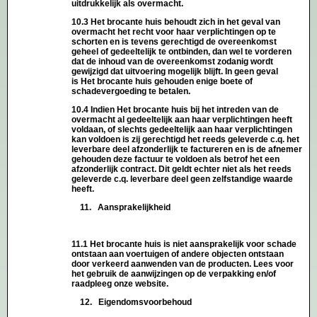
uitdrukkelijk als overmacht.
10.3 Het brocante huis behoudt zich in het geval van
overmacht het recht voor haar verplichtingen op te
schorten en is tevens gerechtigd de overeenkomst
geheel of gedeeltelijk te ontbinden, dan wel te vorderen
dat de inhoud van de overeenkomst zodanig wordt
gewijzigd dat uitvoering mogelijk blijft. In geen geval
is Het brocante huis gehouden enige boete of
schadevergoeding te betalen.
10.4 Indien Het brocante huis bij het intreden van de
overmacht al gedeeltelijk aan haar verplichtingen heeft
voldaan, of slechts gedeeltelijk aan haar verplichtingen
kan voldoen is zij gerechtigd het reeds geleverde c.q. het
leverbare deel afzonderlijk te factureren en is de afnemer
gehouden deze factuur te voldoen als betrof het een
afzonderlijk contract. Dit geldt echter niet als het reeds
geleverde c.q. leverbare deel geen zelfstandige waarde
heeft.
11. Aansprakelijkheid
11.1 Het brocante huis is niet aansprakelijk voor schade
ontstaan aan voertuigen of andere objecten ontstaan
door verkeerd aanwenden van de producten. Lees voor
het gebruik de aanwijzingen op de verpakking en/of
raadpleeg onze website.
12. Eigendomsvoorbehoud