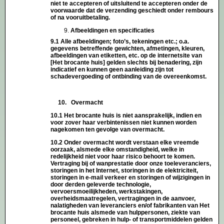
niet te accepteren of uitsluitend te accepteren onder de
voorwaarde dat de verzending geschiedt onder rembours
of na vooruitbetaling.
Afbeeldingen en specificaties
9.1 Alle afbeeldingen; foto’s, tekeningen etc.; o.a.
gegevens betreffende gewichten, afmetingen, kleuren,
afbeeldingen van etiketten, etc. op de internetsite van
[Het brocante huis] gelden slechts bij benadering, zijn
indicatief en kunnen geen aanleiding zijn tot
schadevergoeding of ontbinding van de overeenkomst.
10. Overmacht
10.1 Het brocante huis is niet aansprakelijk, indien en
voor zover haar verbintenissen niet kunnen worden
nagekomen ten gevolge van overmacht.
10.2 Onder overmacht wordt verstaan elke vreemde
oorzaak, alsmede elke omstandigheid, welke in
redelijkheid niet voor haar risico behoort te komen.
Vertraging bij of wanprestatie door onze toeleveranciers,
storingen in het Internet, storingen in de elektriciteit,
storingen in e-mail verkeer en storingen of wijzigingen in
door derden geleverde technologie,
vervoersmoeilijkheden, werkstakingen,
overheidsmaatregelen, vertragingen in de aanvoer,
nalatigheden van leveranciers en/of fabrikanten van Het
brocante huis alsmede van hulppersonen, ziekte van
personeel, gebreken in hulp- of transportmiddelen gelden