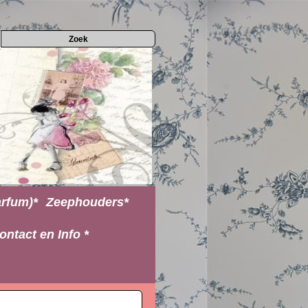
rfum)*
Zeephouders*
ontact en Info *