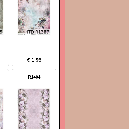
€ 1,95
R1404