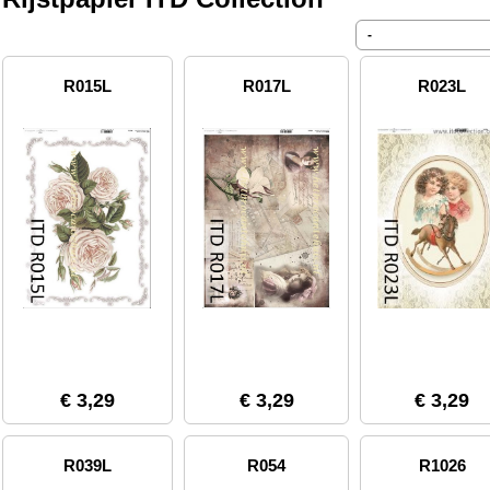
R015L
R017L
R023L
€ 3,29
€ 3,29
€ 3,29
R039L
R054
R1026