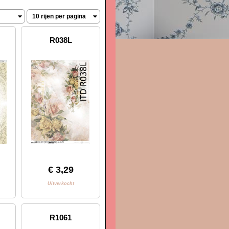
R038L
€ 3,29
Uitverkocht
R1061