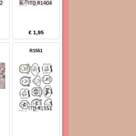
€ 1,95
R1551