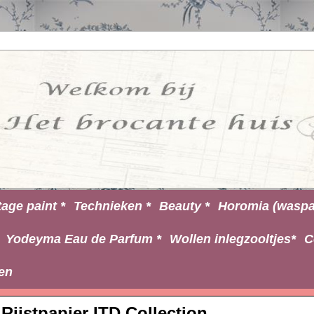
tage paint *
Technieken *
Beauty *
Horomia (waspa
Yodeyma Eau de Parfum *
Wollen inlegzooltjes*
C
en
Rijstpapier ITD Collection