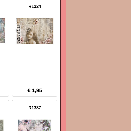
R1324
€ 1,95
R1387