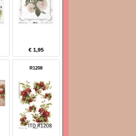
€ 1,95
R1208