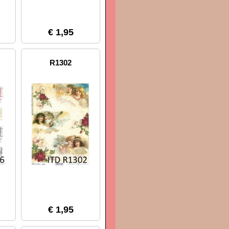
€ 1,95
R1302
€ 1,95