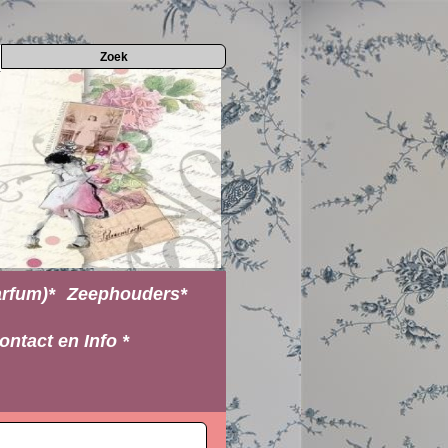
rfum)*
Zeephouders*
ontact en Info *