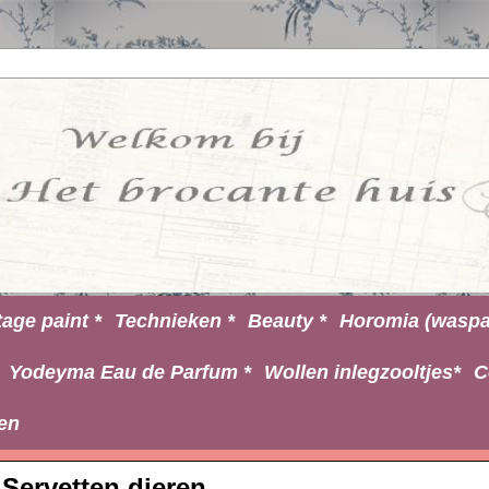
tage paint *
Technieken *
Beauty *
Horomia (waspa
Yodeyma Eau de Parfum *
Wollen inlegzooltjes*
C
en
Servetten dieren