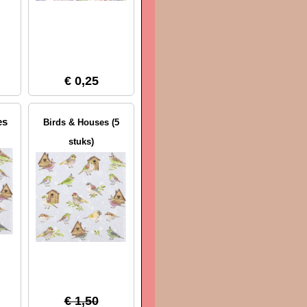
€ 0,25
es
Birds & Houses (5
stuks)
€ 1,50