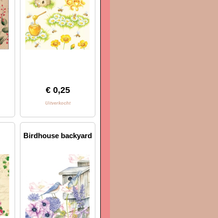
€ 0,25
Uitverkocht
Birdhouse backyard