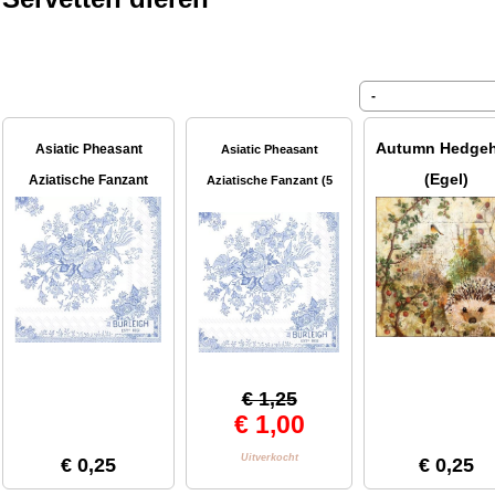
Autumn Hedge
Asiatic Pheasant
Asiatic Pheasant
(Egel)
Aziatische Fanzant
Aziatische Fanzant (5
stuks)
€ 1,25
€ 1,00
Uitverkocht
€ 0,25
€ 0,25