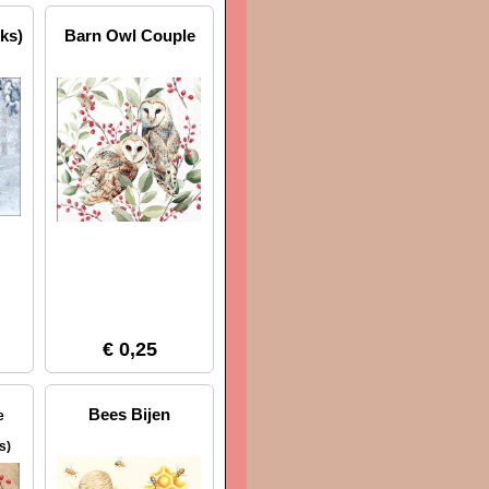
ks)
Barn Owl Couple
€ 0,25
Bees Bijen
e
s)