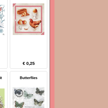
€ 0,25
it
Butterflies