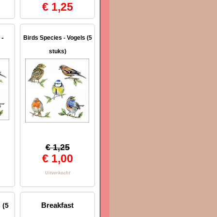
€ 1,25
 -
Birds Species - Vogels (5
stuks)
€ 1,25
€ 1,00
Uitverkocht
Breakfast
 (5