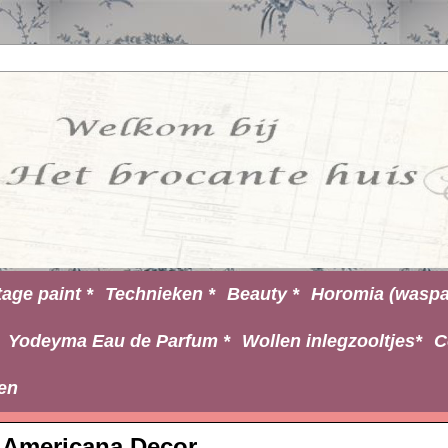
tage paint *
Technieken *
Beauty *
Horomia (waspa
Yodeyma Eau de Parfum *
Wollen inlegzooltjes*
C
en
Americana Decor