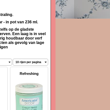
traling.
 - in pot van 236 ml.
elfs op de gladste
verven.
Een laag is in veel
ig houdbaar door verf
cten als gevolg van lage
nigen
Refreshing