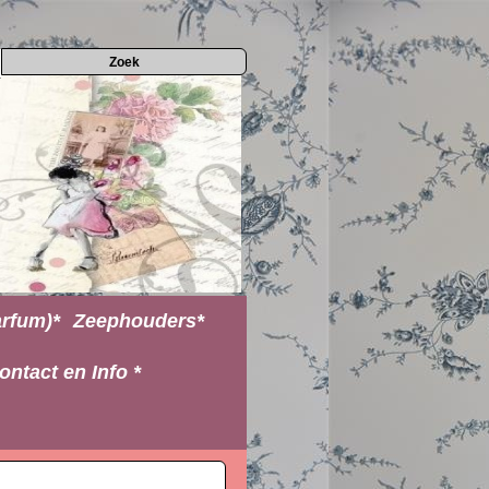
rfum)*
Zeephouders*
ontact en Info *