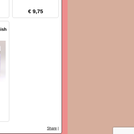
€ 9,75
ish
Share
|