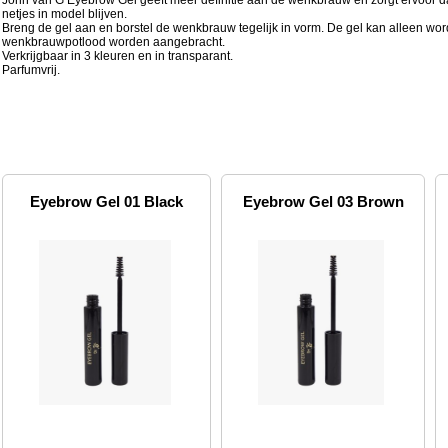
John van G Eyebrow Gel geeft meer definitie aan de wenkbrauw en zorgt ervoor 
netjes in model blijven.
Breng de gel aan en borstel de wenkbrauw tegelijk in vorm. De gel kan alleen wo
wenkbrauwpotlood worden aangebracht.
Verkrijgbaar in 3 kleuren en in transparant.
Parfumvrij.
Eyebrow Gel 01 Black
Eyebrow Gel 03 Brown