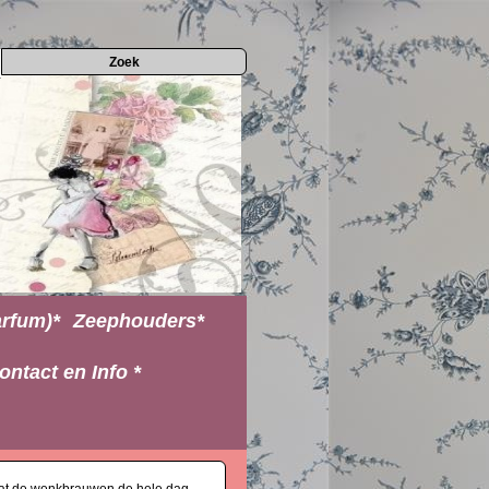
rfum)*
Zeephouders*
ontact en Info *