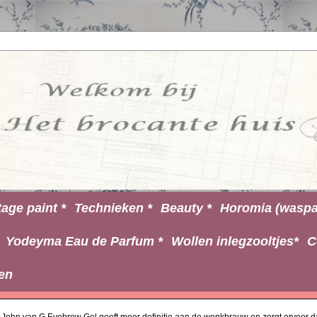
tage paint *
Technieken *
Beauty *
Horomia (waspa
Yodeyma Eau de Parfum *
Wollen inlegzooltjes*
C
en