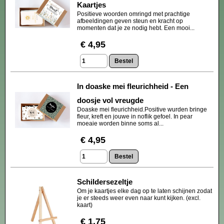
Kaartjes
Positieve woorden omringd met prachtige
afbeeldingen geven steun en kracht op
momenten dat je ze nodig hebt. Een mooi...
€ 4,95
In doaske mei fleurichheid - Een
doosje vol vreugde
Doaske mei fleurichheid.Positive wurden bringe
fleur, kreft en jouwe in noflik gefoel. In pear
moeaie worden binne soms al...
€ 4,95
Schildersezeltje
Om je kaartjes elke dag op te laten schijnen zodat
je er steeds weer even naar kunt kijken. (excl.
kaart)
€ 1,75