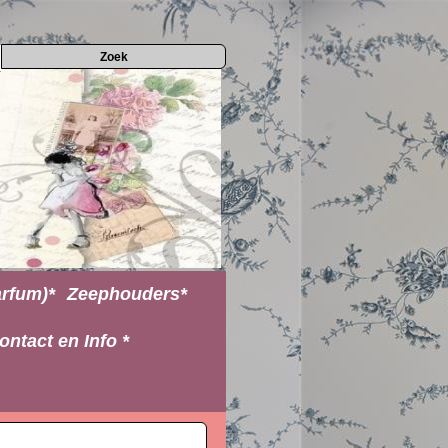
rfum)*
Zeephouders*
ontact en Info *