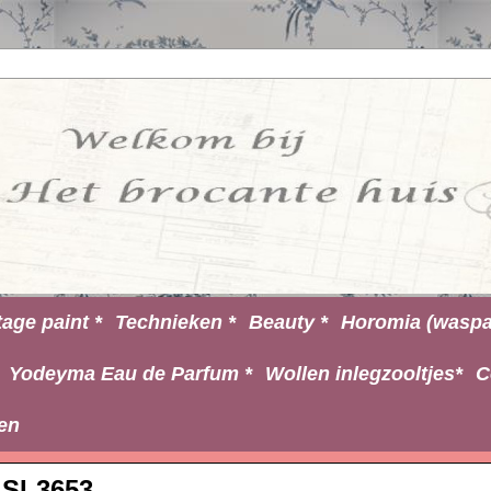
tage paint *
Technieken *
Beauty *
Horomia (waspa
Yodeyma Eau de Parfum *
Wollen inlegzooltjes*
C
en
SL3653