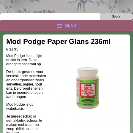
MENU
Mod Podge Paper Glans 236ml
€ 12,95
Mod Podge is een lijm
en lak in één. Deze
droogt transparant op.
De lijm is geschikt voor
verschillende materialen
en ondergronden zoals
servetten, papier, hout
enz. De droogt snel en
kan je meerdere lagen
aanbrengen.
Mod Podge is op
waterbasis.
Je gereedschap is
gemakkelijk schoon te
maken met water en
zeep. (Niet op laten
drogen)