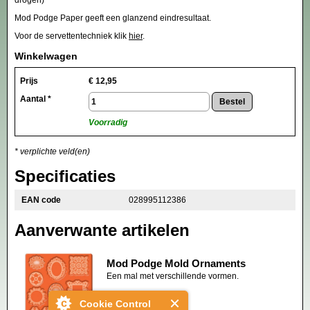
Mod Podge Paper geeft een glanzend eindresultaat.
Voor de servettentechniek klik
hier
.
Winkelwagen
Prijs
€
12,95
Aantal *
Voorradig
* verplichte veld(en)
Specificaties
EAN code
028995112386
Aanverwante artikelen
Mod Podge Mold Ornaments
Een mal met verschillende vormen.
€ 9,95
Cookie Control