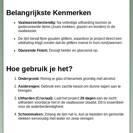
Belangrijkste Kenmerken
Vaatwasserbestendig:
Na volledige uitharding kunnen je
gedecoreerde items (zoals mokken, glazen en borden) in de
vaatwasser.
De lijm bevat fijne gouden glitters, waardoor je project direct een
uitstraling krijgt zonder dat de glitters overal in huis rondzwerven.
Glanzende Finish:
Droogt helder en glanzend op.
Hoe gebruik je het?
Ondergrond:
Reinig je glas of keramiek grondig met alcohol.
Aanbrengen:
Gebruik een zachte kwast om dunne lagen aan te
brengen.
Uitharden (Cruciaal):
Laat het project
28 dagen
aan de lucht
uitharden voordat je het in de vaatwasser plaatst. Dit is essentieel
voor de waterbestendigheid.
Schoonmaken:
Zolang de lijm nat is, kun je kwasten en gemorste
vlekken eenvoudig met water en zeep reinigen.