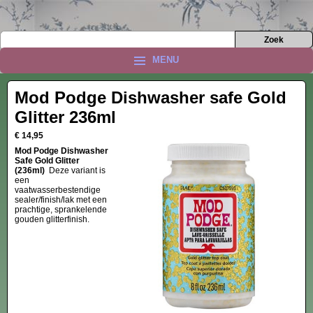
MENU
Mod Podge Dishwasher safe Gold
Glitter 236ml
€ 14,95
Mod Podge Dishwasher
Safe Gold Glitter
(236ml)
Deze variant is
een
vaatwasserbestendige
sealer/finish/lak met een
prachtige, sprankelende
gouden glitterfinish.