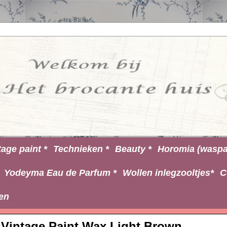
tage paint *
Technieken *
Beauty *
Horomia (waspa
Yodeyma Eau de Parfum *
Wollen inlegzooltjes*
C
en
Vintage Paint Wax Light Brown