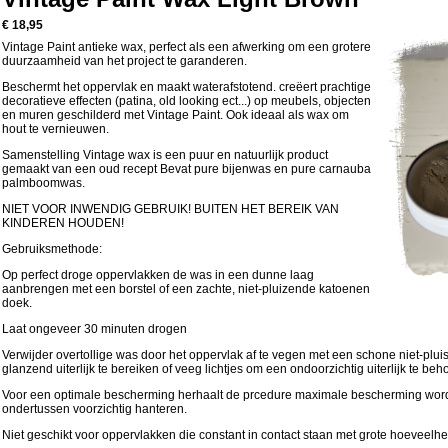
€ 18,95
Vintage Paint antieke wax, perfect als een afwerking om een grotere
duurzaamheid van het project te garanderen.
Beschermt het oppervlak en maakt waterafstotend. creëert prachtige
decoratieve effecten (patina, old looking ect...) op meubels, objecten
en muren geschilderd met Vintage Paint. Ook ideaal als wax om
hout te vernieuwen.
Samenstelling Vintage wax is een puur en natuurlijk product
gemaakt van een oud recept Bevat pure bijenwas en pure carnauba
palmboomwas.
NIET VOOR INWENDIG GEBRUIK! BUITEN HET BEREIK VAN
KINDEREN HOUDEN!
Gebruiksmethode:
Op perfect droge oppervlakken de was in een dunne laag
aanbrengen met een borstel of een zachte, niet-pluizende katoenen
doek.
Laat ongeveer 30 minuten drogen
Verwijder overtollige was door het oppervlak af te vegen met een schone niet-plu
glanzend uiterlijk te bereiken of veeg lichtjes om een ondoorzichtig uiterlijk te be
Voor een optimale bescherming herhaalt de prcedure maximale bescherming word
ondertussen voorzichtig hanteren.
Niet geschikt voor oppervlakken die constant in contact staan met grote hoeveelh