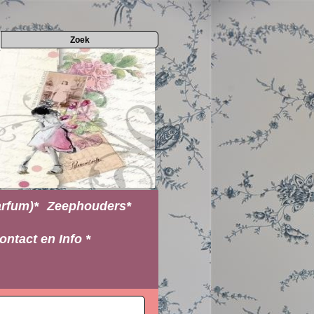
rfum)*
Zeephouders*
ontact en Info *