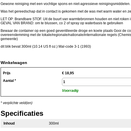
Gewone reiniging met een vochtige spons en niet-agressieve reinigingsmiddelen.
Was het gereedschap dat in contact is gekomen met de was met warm water en z
LET OP: Brandbare STOF. Uit de buurt van warmtebronnen houden en niet roken in
GEVAL VAN BRAND: om te blussen, co 2 of spray op waterbasis te gebruiken
Bewaar de container op een goed geventileerde droge en koele plaats Gooi de co
overeenstemming met de lokale/regionale/nationale/internationale regels (Chemis
gemeente)
dit blik bevat 300ml (10.14 US fl oz.) Mal-code 3-1 (1993)
Winkelwagen
Prijs
€
18,95
Aantal *
Voorradig
* verplichte veld(en)
Specificaties
Inhoud
300ml