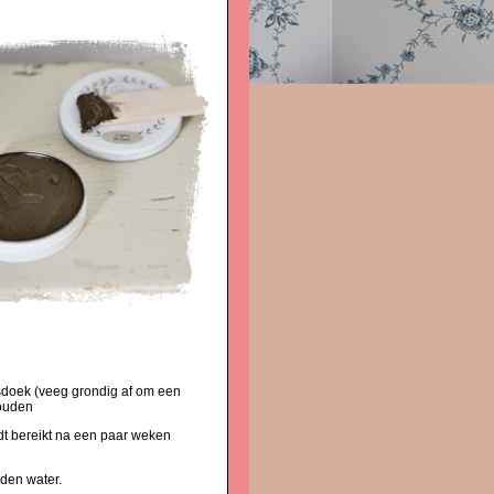
isdoek (veeg grondig af om een
houden
t bereikt na een paar weken
eden water.