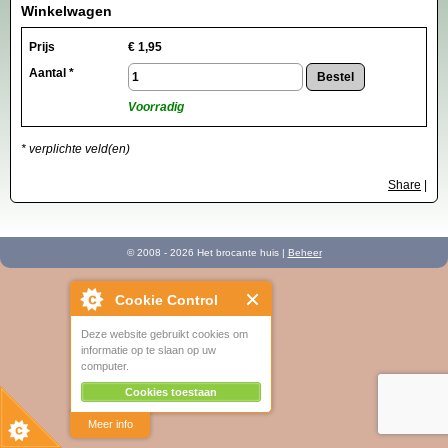
Winkelwagen
Prijs
€
1,95
Aantal *
Voorradig
* verplichte veld(en)
Share
|
© 2008 - 2026 Het brocante huis |
Beheer
Cookie Control
Deze website gebruikt cookies om
informatie op te slaan op uw
computer.
Cookies toestaan
Meer info