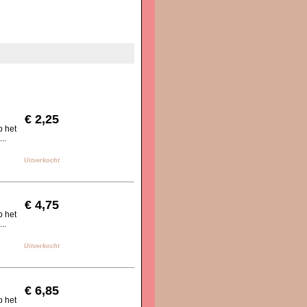
€ 2,25
p het
..
Uitverkocht
€ 4,75
p het
..
Uitverkocht
€ 6,85
p het