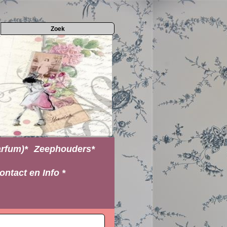
rfum)*
Zeephouders*
ontact en Info *