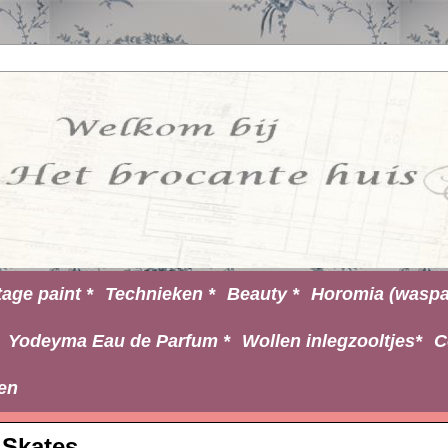
tage paint *
Technieken *
Beauty *
Horomia (waspa
Yodeyma Eau de Parfum *
Wollen inlegzooltjes*
C
en
Skates