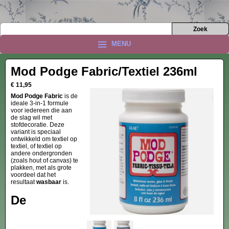
MENU
Mod Podge Fabric/Textiel 236ml
€ 11,95
Mod Podge Fabric
is de
ideale 3-in-1 formule
voor iedereen die aan
de slag wil met
stofdecoratie. Deze
variant is speciaal
ontwikkeld om textiel op
textiel, of textiel op
andere ondergronden
(zoals hout of canvas) te
plakken, met als grote
voordeel dat het
resultaat
wasbaar
is.
De