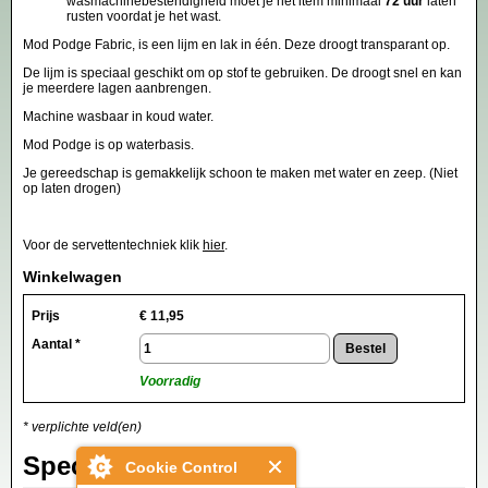
wasmachinebestendigheid moet je het item minimaal
72 uur
laten
rusten voordat je het wast.
Mod Podge Fabric, is een lijm en lak in één. Deze droogt transparant op.
De lijm is speciaal geschikt om op stof te gebruiken. De droogt snel en kan
je meerdere lagen aanbrengen.
Machine wasbaar in koud water.
Mod Podge is op waterbasis.
Je gereedschap is gemakkelijk schoon te maken met water en zeep. (Niet
op laten drogen)
Voor de servettentechniek klik
hier
.
Winkelwagen
Prijs
€
11,95
Aantal *
Voorradig
* verplichte veld(en)
Specificaties
Cookie Control