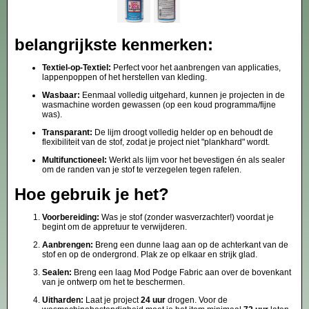
belangrijkste kenmerken:
Textiel-op-Textiel:
Perfect voor het aanbrengen van applicaties,
lappenpoppen of het herstellen van kleding.
Wasbaar:
Eenmaal volledig uitgehard, kunnen je projecten in de
wasmachine worden gewassen (op een koud programma/fijne
was).
Transparant:
De lijm droogt volledig helder op en behoudt de
flexibiliteit van de stof, zodat je project niet "plankhard" wordt.
Multifunctioneel:
Werkt als lijm voor het bevestigen én als sealer
om de randen van je stof te verzegelen tegen rafelen.
Hoe gebruik je het?
Voorbereiding:
Was je stof (zonder wasverzachter!) voordat je
begint om de appretuur te verwijderen.
Aanbrengen:
Breng een dunne laag aan op de achterkant van de
stof en op de ondergrond. Plak ze op elkaar en strijk glad.
Sealen:
Breng een laag Mod Podge Fabric aan over de bovenkant
van je ontwerp om het te beschermen.
Uitharden:
Laat je project
24 uur
drogen. Voor de