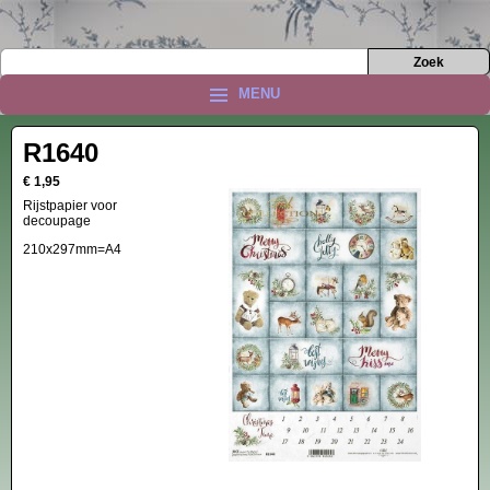
MENU
R1640
€ 1,95
Rijstpapier voor
decoupage
210x297mm=A4