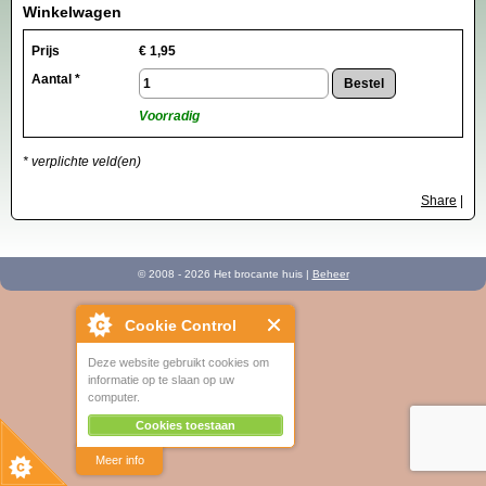
Winkelwagen
Prijs
€
1,95
Aantal *
Voorradig
* verplichte veld(en)
Share
|
© 2008 - 2026 Het brocante huis |
Beheer
Cookie Control
Deze website gebruikt cookies om
informatie op te slaan op uw
computer.
Cookies toestaan
Meer info