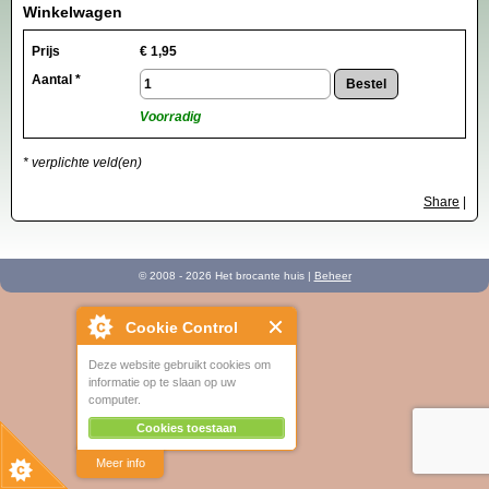
Winkelwagen
Prijs
€
1,95
Aantal *
Voorradig
* verplichte veld(en)
Share
|
© 2008 - 2026 Het brocante huis |
Beheer
Cookie Control
Deze website gebruikt cookies om
informatie op te slaan op uw
computer.
Cookies toestaan
Meer info