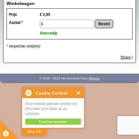
Winkelwagen
Prijs
€
2,95
Aantal *
Voorradig
* verplichte veld(en)
Share
|
© 2008 - 2026 Het brocante huis |
Beheer
Cookie Control
Deze website gebruikt cookies om
informatie op te slaan op uw
computer.
Cookies toestaan
Meer info