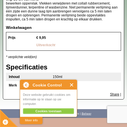
bewerken oppervlak. Vlekken verwijderen met collall rubbercement,
lijmverdunner, terpentine of wasbenzine. Niet permanente verlijming aan
één zijde een dunne laag lijm aanbrengen vervolgens ca 5 min laten
drogen en opbrengen. Permanente verlijming beide oppevlaktes
inspuiten, ca 5 min laten drogen en krachtig op elkaar drukken.
Winkelwagen
Prijs
€
9,95
Uitverkocht
* verplichte veld(en)
Specificaties
Inhoud
150ml
Cookie Control
Merk
Collall
Share
|
Deze website gebruikt cookies om
informatie op te slaan op uw
computer.
Cookies toestaan
© 2008 - 2026 Het brocante huis |
Beheer
Meer info