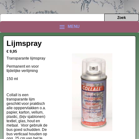
MENU
Lijmspray
€ 9,95
Transparante lijmspray
Permanent en voor
tijdelijke verlijming
150 ml
Collall is een
transparante lijm
geschikt voor praktisch
alle opppervlakken o.a.
papier, karton, vellum,
plastic, (bijv sjablonen)
textiel, glas, hout en
metaal. Voor gebruik de
bus goed schudden. De
bus verticaal houden op
ong. 25 cm van het te